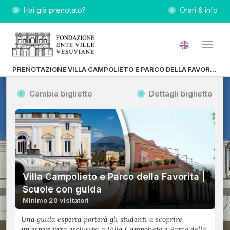
Hai già prenotato?
Orari & info
PRENOTAZIONE VILLA CAMPOLIETO E PARCO DELLA FAVORITA | SCUOLE CON GUIDA
Cambia biglietto
Dettagli biglietto
Villa Campolieto e Parco della Favorita |
Scuole con guida
Minimo 20 visitatori
Una guida esperta porterà gli studenti a scoprire
un’esperienza esclusiva a Villa Campolieto e Parco della